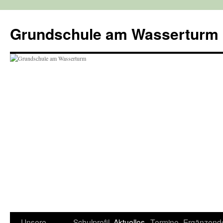
Zum
Inhalt
Grundschule am Wasserturm
springen
Unsere
Schulprofil
Aktuelles
Termine
Ergänzend