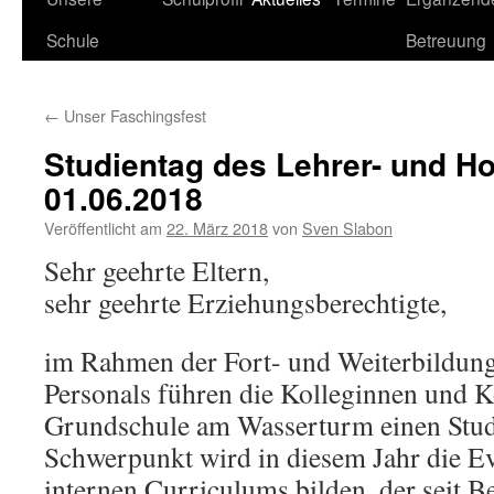
Schule
Betreuung
←
Unser Faschingsfest
Studientag des Lehrer- und H
01.06.2018
Veröffentlicht am
22. März 2018
von
Sven Slabon
Sehr geehrte Eltern,
sehr geehrte Erziehungsberechtigte,
im Rahmen der Fort- und Weiterbildun
Personals führen die Kolleginnen und K
Grundschule am Wasserturm einen Stud
Schwerpunkt wird in diesem Jahr die Ev
internen Curriculums bilden, der seit B