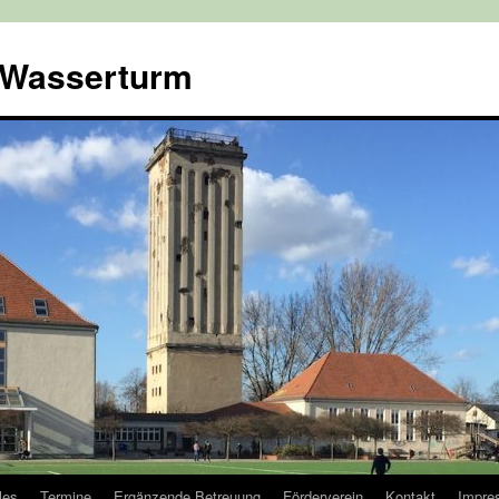
 Wasserturm
les
Termine
Ergänzende Betreuung
Förderverein
Kontakt
Impre