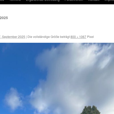
.2025
7. September 2025
|
Die vollständige Größe beträgt
800 × 1067
Pixel