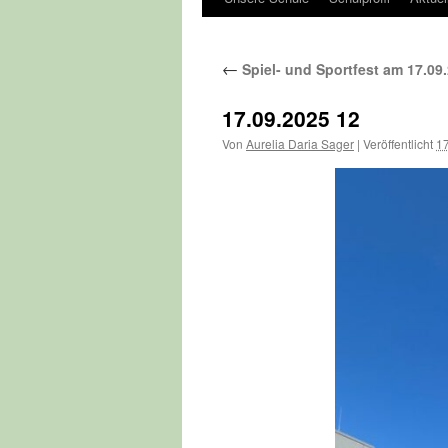
←
Spiel- und Sportfest am 17.09
17.09.2025 12
Von
Aurelia Daria Sager
|
Veröffentlicht
1