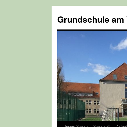
Zum
Inhalt
Grundschule am
springen
Unsere Schule
Schulprofil
Aktuel