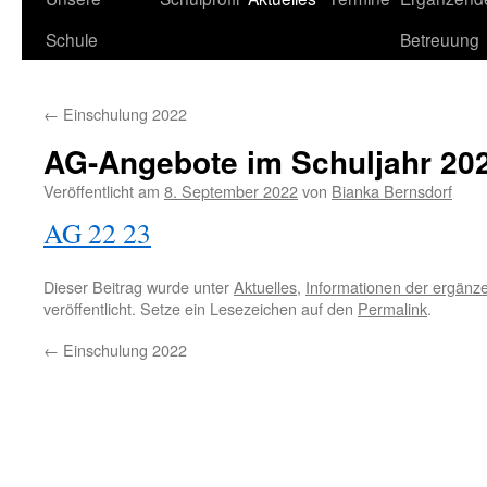
Schule
Betreuung
←
Einschulung 2022
AG-Angebote im Schuljahr 20
Veröffentlicht am
8. September 2022
von
Bianka Bernsdorf
AG 22 23
Dieser Beitrag wurde unter
Aktuelles
,
Informationen der ergän
veröffentlicht. Setze ein Lesezeichen auf den
Permalink
.
←
Einschulung 2022