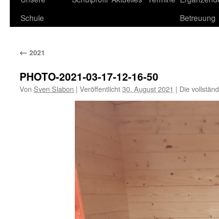
Schule
Betreuung
←
2021
PHOTO-2021-03-17-12-16-50
Von
Sven Slabon
|
Veröffentlicht
30. August 2021
|
Die vollstän